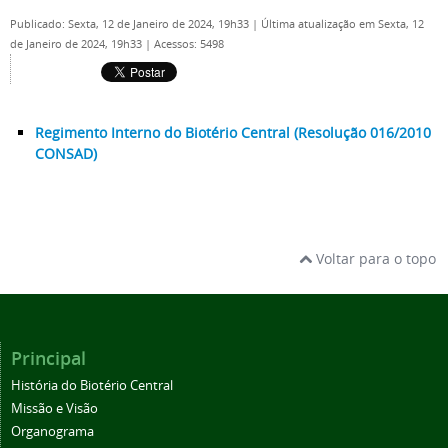
Publicado: Sexta, 12 de Janeiro de 2024, 19h33
|
Última atualização em Sexta, 12
de Janeiro de 2024, 19h33
|
Acessos: 5498
Regimento Interno do Biotério Central (Resolução 016/2010
CONSAD)
Voltar para o topo
Principal
História do Biotério Central
Missão e Visão
Organograma