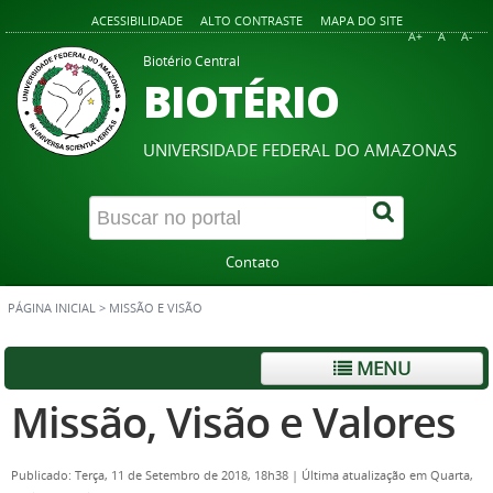
ACESSIBILIDADE
ALTO CONTRASTE
MAPA DO SITE
A+
A
A-
Biotério Central
BIOTÉRIO
UNIVERSIDADE FEDERAL DO AMAZONAS
Contato
PÁGINA INICIAL
>
MISSÃO E VISÃO
MENU
Missão, Visão e Valores
Publicado: Terça, 11 de Setembro de 2018, 18h38
|
Última atualização em Quarta,