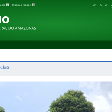
 busca
3
Ir para o rodapé
4
A+
A
A-
IO
DERAL DO AMAZONAS
cias