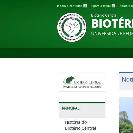
Ir para o conteúdo
1
Ir para o menu
2
Ir para a
Biotério Central
BIOTÉR
UNIVERSIDADE FE
Notí
PRINCIPAL
História do
Biotério Central